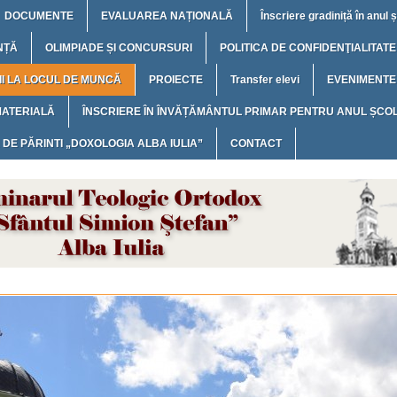
DOCUMENTE
EVALUAREA NAȚIONALĂ
Înscriere gradiniță în anul
NȚĂ
OLIMPIADE ȘI CONCURSURI
POLITICA DE CONFIDENŢIALITATE
I LA LOCUL DE MUNCĂ
PROIECTE
Transfer elevi
EVENIMENTE
MATERIALĂ
ÎNSCRIERE ÎN ÎNVĂȚĂMÂNTUL PRIMAR PENTRU ANUL ȘCOL
 DE PĂRINTI „DOXOLOGIA ALBA IULIA”
CONTACT