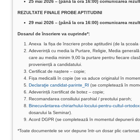
25 mai 2026 – (până la ora 16:00) comunicarea rezult
REZULTATE FINALE PROBE APTITUDINI
29 mai 2026 – (până la ora 16:00) comunicarea rezulta
Dosarul de înscriere va cuprinde*:
Anexa la fișa de înscriere probe aptitudini (de la școala
Adeverință cu media la Purtare, Religie, Media generală 
care au media minim 9,00 la purtare pentru fiecare clas
proveniență a candidatului.
Certificat de naștere – copie;
Fișa medicală în copie (se va aduce originalul în moment
Declaraţie candidat-parinte_RI
(se completează în momen
Adeverință /certificat de botez – copie;
Recomandarea consiliului parohial / preotului paroh;
Binecuvântarea-chiriarhului-locului-pentru-cultul-ortodox
dosarului la Seminar).
Acord DGPR (se completează în momentul depunerii dos
*Toate documentele se vor depune într-un dosar plic cartonat.