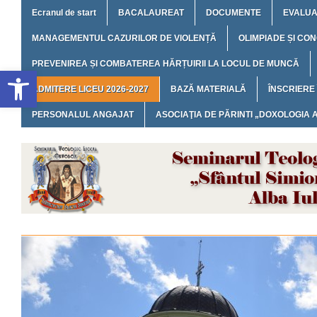
Ecranul de start
BACALAUREAT
DOCUMENTE
EVALUA
MANAGEMENTUL CAZURILOR DE VIOLENȚĂ
OLIMPIADE ȘI CO
PREVENIREA ȘI COMBATEREA HĂRȚUIRII LA LOCUL DE MUNCĂ
Deschide bara de unelte
ADMITERE LICEU 2026-2027
BAZĂ MATERIALĂ
ÎNSCRIERE
PERSONALUL ANGAJAT
ASOCIAŢIA DE PĂRINTI „DOXOLOGIA A