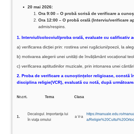
20 mai 2026:
Ora 9:00 – O
probă scrisă de verificare a cunoș
Ora 12:00 – O probă orală (Interviu/verificare a
admis/respins.
1. Interviul/colocviul/proba orală, evaluate cu calificativ
a) verificarea dicției prin: rostirea unei rugăciuni/poezii, la al
b) motivarea alegerii unei unități de învățământ vocațional teo
c) verificarea aptitudinilor muzicale, prin intonarea unei cântăr
2. Proba de verificare a cunoștințelor religioase, constă în
disciplina religie(VCR), evaluată cu notă, după următoar
Nr.
crt.
Tema
Clasa
Decalogul. Importanţa lui
https://manuale.edu.ro/man
1.
a V-a
în viaţa omului
a/Religie%20Cultul%20Or