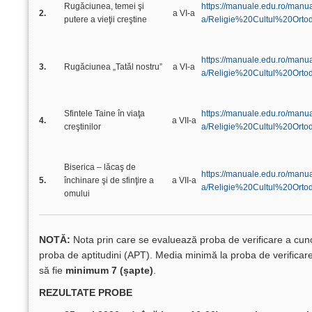
Rugăciunea, temei şi
https://manuale.edu.ro/man
2.
a VI-a
putere a vieţii creştine
a/Religie%20Cultul%20Orto
https://manuale.edu.ro/man
3.
Rugăciunea „Tatăl nostru”
a VI-a
a/Religie%20Cultul%20Orto
Sfintele Taine în viaţa
https://manuale.edu.ro/man
4.
a VII-a
creştinilor
a/Religie%20Cultul%20Ort
Biserica – lăcaş de
https://manuale.edu.ro/man
5.
închinare şi de sfinţire a
a VII-a
a/Religie%20Cultul%20Ort
omului
NOTĂ:
Nota prin care se evaluează proba de verificare a cunoș
proba de aptitudini (APT). M
edia minimă la proba de verificare
să fie
minimum 7 (șapte)
.
REZULTATE PROBE