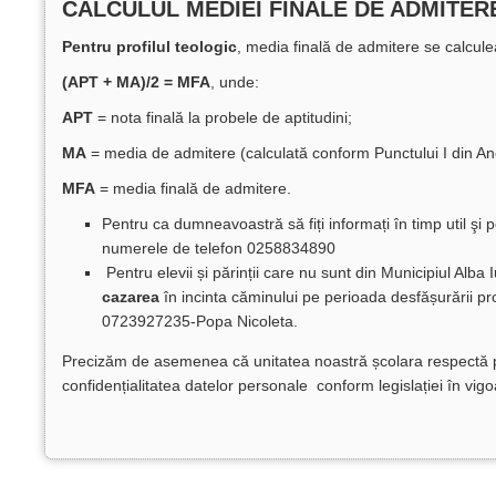
CALCULUL MEDIEI FINALE DE ADMITER
Pentru profilul teologic
, media finală de admitere se calcule
(APT + MA)/2 = MFA
, unde:
APT
= nota finală la probele de aptitudini;
MA
= media de admitere (calculată conform Punctului I din Ane
MFA
= media finală de admitere.
Pentru ca dumneavoastră să fiți informați în timp util şi 
numerele de telefon 0258834890
Pentru elevii și părinții care nu sunt din Municipiul Alba
cazarea
în incinta căminului pe perioada desfășurării pr
0723927235-Popa Nicoleta.
Precizăm de asemenea că unitatea noastră școlara respectă pr
confidențialitatea datelor personale conform legislației în vigo