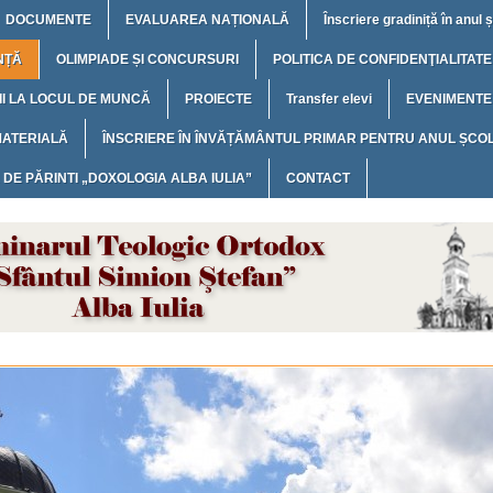
DOCUMENTE
EVALUAREA NAȚIONALĂ
Înscriere gradiniță în anul
NȚĂ
OLIMPIADE ȘI CONCURSURI
POLITICA DE CONFIDENŢIALITATE
I LA LOCUL DE MUNCĂ
PROIECTE
Transfer elevi
EVENIMENTE
MATERIALĂ
ÎNSCRIERE ÎN ÎNVĂȚĂMÂNTUL PRIMAR PENTRU ANUL ȘCOL
 DE PĂRINTI „DOXOLOGIA ALBA IULIA”
CONTACT