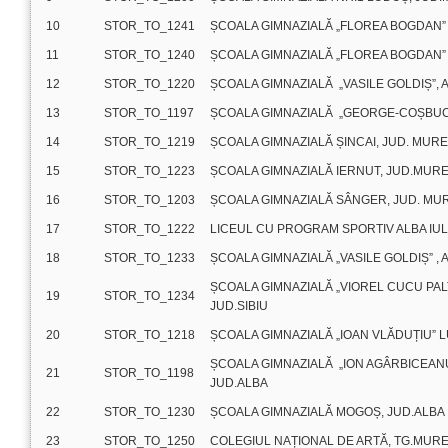
10
STOR_TO_1241
ȘCOALA GIMNAZIALĂ „FLOREA BOGDAN”
11
STOR_TO_1240
ȘCOALA GIMNAZIALĂ „FLOREA BOGDAN”
12
STOR_TO_1220
ȘCOALA GIMNAZIALĂ „VASILE GOLDIȘ”, A
13
STOR_TO_1197
ȘCOALA GIMNAZIALĂ „GEORGE-COȘBUC
14
STOR_TO_1219
ȘCOALA GIMNAZIALĂ ȘINCAI, JUD. MUR
15
STOR_TO_1223
ȘCOALA GIMNAZIALĂ IERNUT, JUD.MUR
16
STOR_TO_1203
ȘCOALA GIMNAZIALĂ SÂNGER, JUD. MU
17
STOR_TO_1222
LICEUL CU PROGRAM SPORTIV ALBA IUL
18
STOR_TO_1233
ȘCOALA GIMNAZIALĂ „VASILE GOLDIȘ” , A
ȘCOALA GIMNAZIALĂ „VIOREL CUCU PALT
19
STOR_TO_1234
JUD.SIBIU
20
STOR_TO_1218
ȘCOALA GIMNAZIALĂ „IOAN VLĂDUȚIU” 
ȘCOALA GIMNAZIALĂ „ION AGÂRBICEANU”
21
STOR_TO_1198
JUD.ALBA
22
STOR_TO_1230
ȘCOALA GIMNAZIALĂ MOGOȘ, JUD.ALBA
23
STOR_TO_1250
COLEGIUL NAȚIONAL DE ARTĂ, TG.MUR