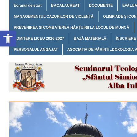
Ecranul de start
BACALAUREAT
DOCUMENTE
EVALUA
MANAGEMENTUL CAZURILOR DE VIOLENȚĂ
OLIMPIADE ȘI CO
PREVENIREA ȘI COMBATEREA HĂRȚUIRII LA LOCUL DE MUNCĂ
Deschide bara de unelte
ADMITERE LICEU 2026-2027
BAZĂ MATERIALĂ
ÎNSCRIERE
PERSONALUL ANGAJAT
ASOCIAŢIA DE PĂRINTI „DOXOLOGIA A