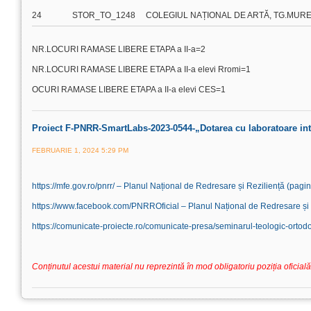
24
STOR_TO_1248
COLEGIUL NAȚIONAL DE ARTĂ, TG.MUR
NR.LOCURI RAMASE LIBERE ETAPA a II-a=2
NR.LOCURI RAMASE LIBERE ETAPA a II-a elevi Rromi=1
OCURI RAMASE LIBERE ETAPA a II-a elevi CES=1
Proiect F-PNRR-SmartLabs-2023-0544-„Dotarea cu laboratoare int
FEBRUARIE 1, 2024 5:29 PM
https://mfe.gov.ro/pnrr/ – Planul Național de Redresare și Reziliență (pagi
https://www.facebook.com/PNRROficial – Planul Național de Redresare și
https://comunicate-proiecte.ro/comunicate-presa/seminarul-teologic-ortodo
Conținutul acestui material nu reprezintă în mod obligatoriu poziția ofic