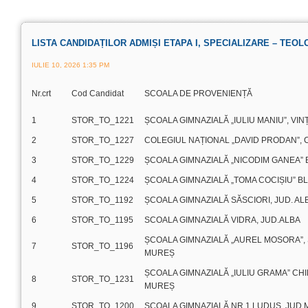
LISTA CANDIDAȚILOR ADMIȘI ETAPA I, SPECIALIZARE – TEOL
IULIE 10, 2026 1:35 PM
Nr.crt
Cod Candidat
SCOALA DE PROVENIENȚĂ
1
STOR_TO_1221
ȘCOALA GIMNAZIALĂ „IULIU MANIU”, VIN
2
STOR_TO_1227
COLEGIUL NAȚIONAL „DAVID PRODAN”, C
3
STOR_TO_1229
ȘCOALA GIMNAZIALĂ „NICODIM GANEA” 
4
STOR_TO_1224
ȘCOALA GIMNAZIALĂ „TOMA COCIȘIU” BL
5
STOR_TO_1192
ȘCOALA GIMNAZIALĂ SĂSCIORI, JUD. AL
6
STOR_TO_1195
SCOALA GIMNAZIALĂ VIDRA, JUD.ALBA
ȘCOALA GIMNAZIALĂ „AUREL MOSORA”, 
7
STOR_TO_1196
MUREȘ
ȘCOALA GIMNAZIALĂ „IULIU GRAMA” CHI
8
STOR_TO_1231
MUREȘ
9
STOR_TO_1200
ȘCOALA GIMNAZIALĂ NR.1 LUDUȘ, JUD